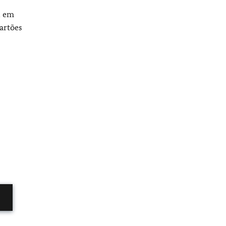
l em
cartões