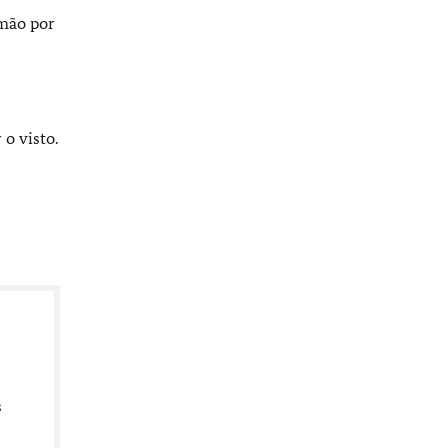
mão por
 o visto.
s