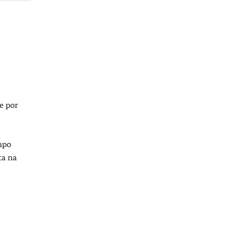
e por
mpo
ta na