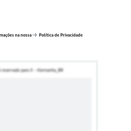
rmações na nossa
Política de Privacidade
á reservado para X - Alemanha_BR