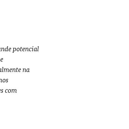
ande potencial
de
ialmente na
mos
es com