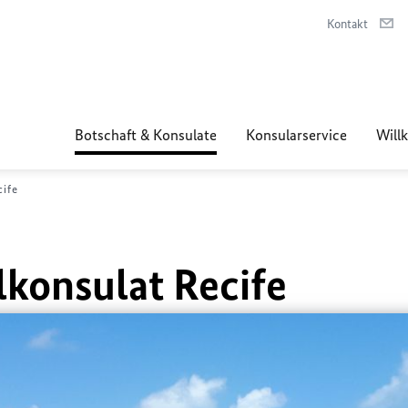
Kontakt
Botschaft & Konsulate
Konsularservice
Will
cife
konsulat Recife