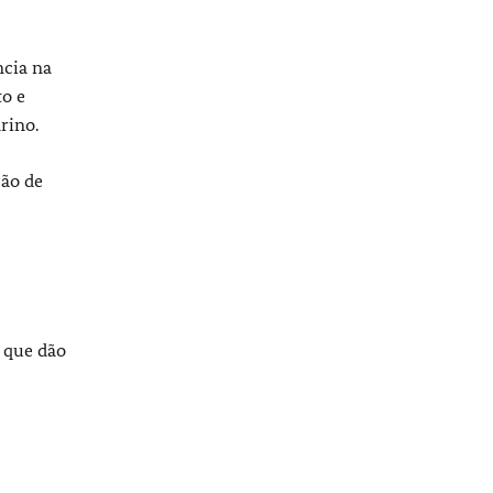
ncia na
to e
rino.
ção de
s que dão