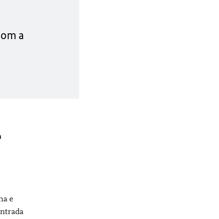
com a
m
ha e
entrada