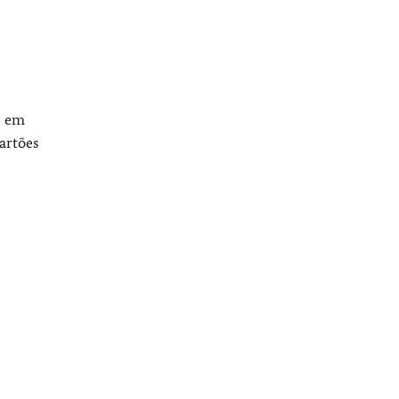
l em
cartões