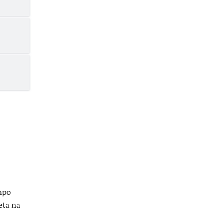
mpo
eta na