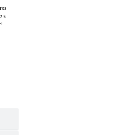
res
o a
l.