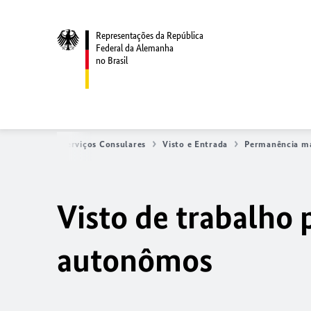
Representações da República
Federal da Alemanha
no Brasil
gina inicial
Serviços Consulares
Visto e Entrada
Permanência ma
Visto de trabalho
autonômos