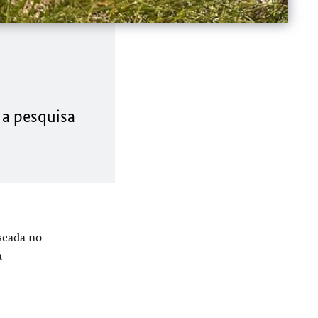
 a pesquisa
seada no
a