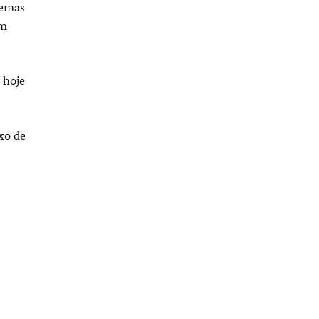
temas
ém
 hoje
xo de