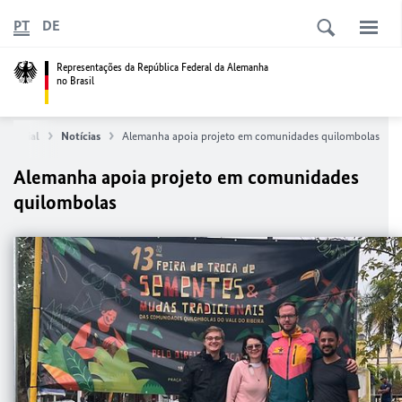
PT
DE
Representações da República Federal da Alemanha
no Brasil
a inicial
Notícias
Alemanha apoia projeto em comunidades quilombolas
Alemanha apoia projeto em comunidades
quilombolas