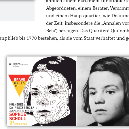
ähnlich einem Parlament funktionierte
Abgeordneten, einem Berater, Versam
und einem Hauptquartier, wie Dokume
der Zeit, insbesondere die „Annalen von
Bela“, bezeugen. Das Quariterê Quilom
ng blieb bis 1770 bestehen, als sie vom Staat verhaftet und g