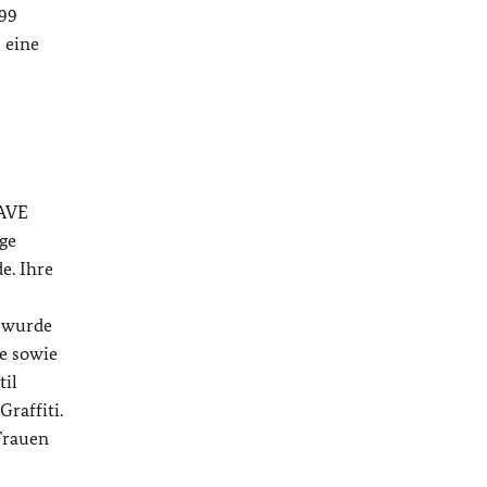
899
 eine
RAVE
ige
e. Ihre
s wurde
se sowie
til
Graffiti.
 Frauen