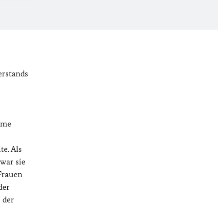
erstands
ame
te. Als
war sie
 Frauen
der
 der