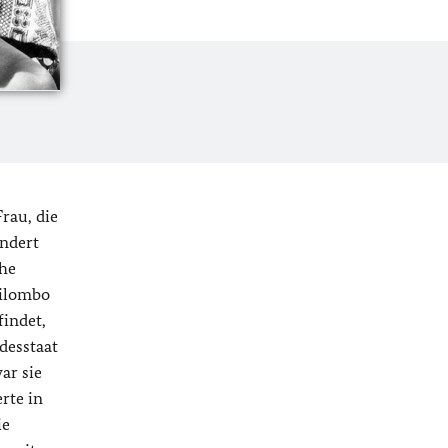
rau, die
undert
che
uilombo
findet,
desstaat
ar sie
erte in
ie