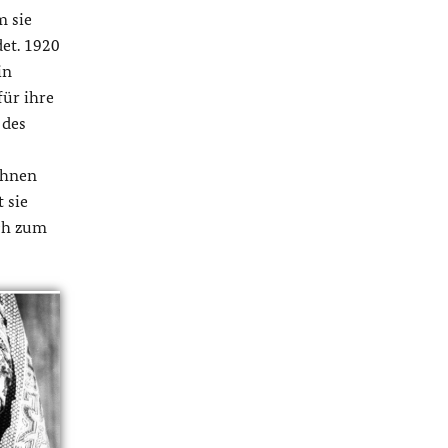
m sie
et. 1920
in
für ihre
 des
ihnen
 sie
ich zum