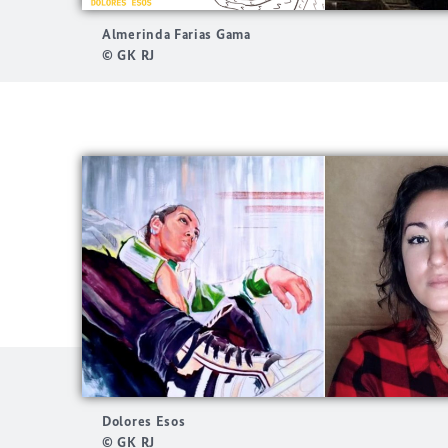
Almerinda Farias Gama
© GK RJ
Dolores Esos
© GK RJ