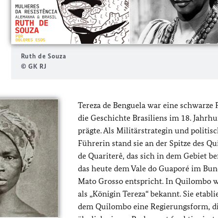
Ruth de Souza
© GK RJ
Tereza de Benguela war eine schwarze F
die Geschichte Brasiliens im 18. Jahrh
prägte. Als Militärstrategin und politis
Führerin stand sie an der Spitze des Q
de Quariterê, das sich in dem Gebiet be
das heute dem Vale do Guaporé im Bun
Mato Grosso entspricht. In Quilombo w
als „Königin Tereza“ bekannt. Sie etabli
dem Quilombo eine Regierungsform, d