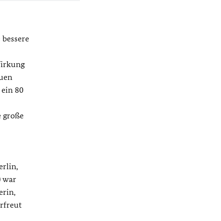
 bessere
Wirkung
auen
 ein 80
e große
rlin,
) war
erin,
rfreut