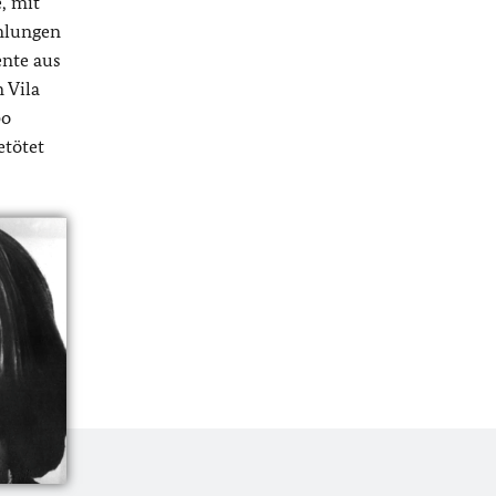
, mit
mlungen
nte aus
 Vila
bo
etötet