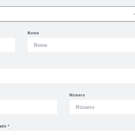
Nome
Número
dade
*