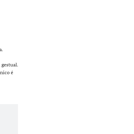
a.
gestual.
nico é