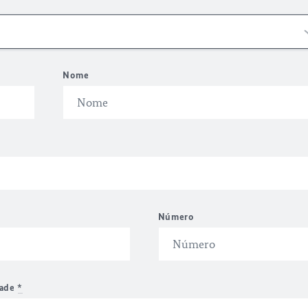
Nome
Número
dade
*