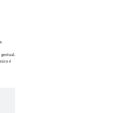
a.
gestual.
nico é