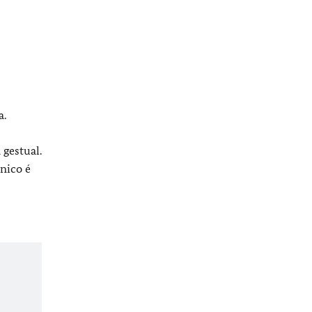
a.
gestual.
nico é