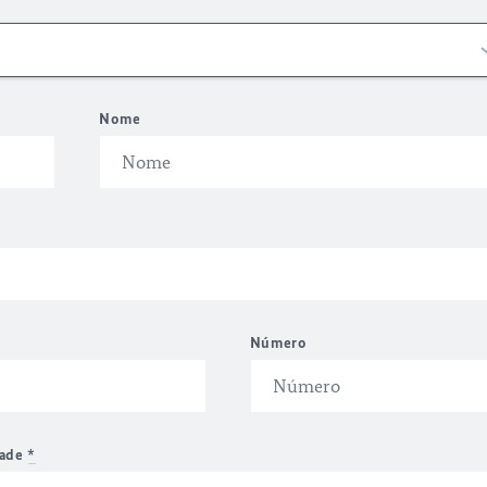
Nome
Número
dade
*